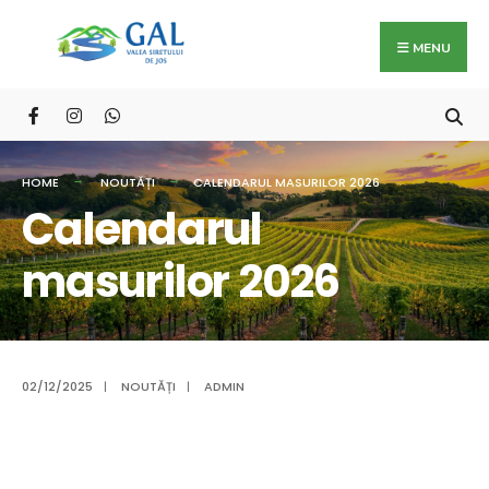
Search
Skip
for:
to
MENU
content
HOME
NOUTĂȚI
CALENDARUL MASURILOR 2026
Calendarul
masurilor 2026
02/12/2025
|
NOUTĂȚI
|
ADMIN