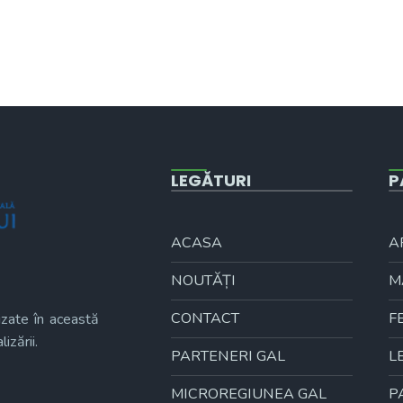
LEGĂTURI
P
ACASA
A
NOUTĂȚI
M
CONTACT
F
izate în această
izării.
PARTENERI GAL
L
MICROREGIUNEA GAL
P