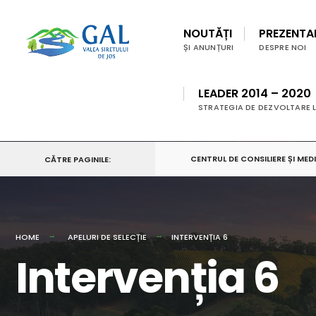
for:
Skip
to
NOUTĂȚI
PREZENTA
ȘI ANUNȚURI
DESPRE NOI
content
LEADER 2014 – 2020
STRATEGIA DE DEZVOLTARE 
CENTRUL DE CONSILIERE ȘI ME
CĂTRE PAGINILE:
HOME
APELURI DE SELECȚIE
INTERVENȚIA 6
Intervenția 6