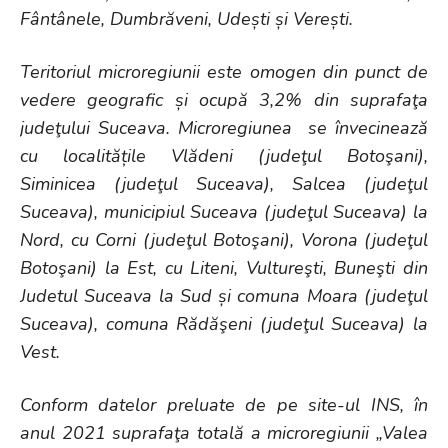
Fântânele, Dumbrăveni, Udești și Verești.
Teritoriul microregiunii este omogen din punct de
vedere geografic și ocupă 3,2% din suprafaţa
judeţului Suceava. Microregiunea se învecinează
cu localitățile Vlădeni (judeţul Botoşani),
Siminicea (judeţul Suceava), Salcea (judeţul
Suceava), municipiul Suceava (judeţul Suceava) la
Nord, cu Corni (judeţul Botoşani), Vorona (judeţul
Botoşani) la Est, cu Liteni, Vultureşti, Buneşti din
Judetul Suceava la Sud și comuna Moara (judeţul
Suceava), comuna Rădăşeni (judeţul Suceava) la
Vest.
Conform datelor preluate de pe site-ul INS, în
anul 2021 suprafaţa totală a microregiunii „Valea