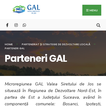
Search
Skip
for:
to
MENU
content
HOME
PARTENERIAT ȘI STRATEGIE DE DEZVOLTARE LOCALĂ
PARTENERI GAL
Parteneri GAL
Microregiunea GAL Valea Siretului de Jos se
situează în Regiunea de Dezvoltare Nord-Est, în
partea de Est a Judeţului Suceava, având în
componență comunele: Bosanci, Ipotești,