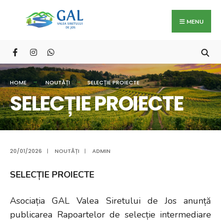
Search
Skip
for:
to
MENU
content
HOME
NOUTĂȚI
SELECȚIE PROIECTE
SELECȚIE PROIECTE
20/01/2026
|
NOUTĂȚI
|
ADMIN
SELECȚIE PROIECTE
Asociația GAL Valea Siretului de Jos anunță
publicarea Rapoartelor de selecție intermediare